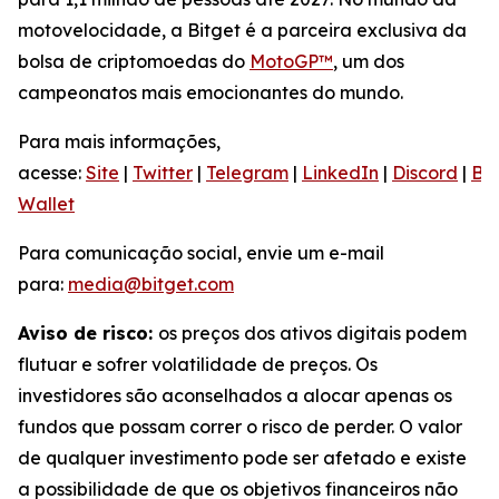
motovelocidade, a Bitget é a parceira exclusiva da
bolsa de criptomoedas do
MotoGP™
, um dos
campeonatos mais emocionantes do mundo.
Para mais informações,
acesse:
Site
|
Twitter
|
Telegram
|
LinkedIn
|
Discord
|
Bit
Wallet
Para comunicação social, envie um e-mail
para:
media@bitget.com
Aviso de risco:
os preços dos ativos digitais podem
flutuar e sofrer volatilidade de preços. Os
investidores são aconselhados a alocar apenas os
fundos que possam correr o risco de perder. O valor
de qualquer investimento pode ser afetado e existe
a possibilidade de que os objetivos financeiros não