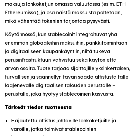
maksuja lohkoketjun omassa valuutassa (esim. ETH
Ethereumissa), ja osa näistä maksuista poltetaan,
mikä vähentää tokenien tarjontaa pysyvästi.
Käytännössä, kun stablecoinit integroituvat yhä
enemmän globaaleihin maksuihin, pankkitoimintaan
ja digitaaliseen kaupankäyntiin, niitä tukeva
perusinfrastruktuuri vahvistuu sekä käytön että
arvon osalta. Tuote tarjoaa sijoittajille yksinkertaisen,
turvallisen ja säännellyn tavan saada altistusta tälle
laajenevalle digitaalisen talouden perustalle –
perustalle, joka hyötyy stablecoinien kasvusta.
Tärkeät tiedot tuotteesta
Hajautettu altistus johtaville lohkoketjuille ja
varoille, jotka toimivat stablecoinien