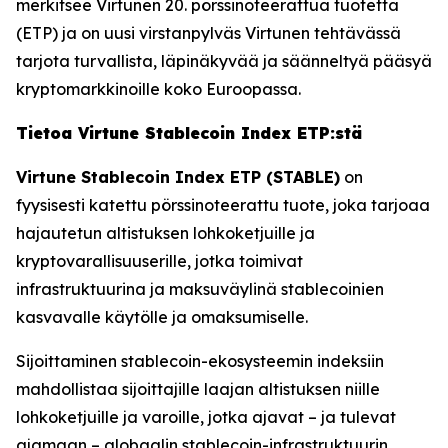
merkitsee Virtunen 20. pörssinoteerattua tuotetta
(ETP) ja on uusi virstanpylväs Virtunen tehtävässä
tarjota turvallista, läpinäkyvää ja säänneltyä pääsyä
kryptomarkkinoille koko Euroopassa.
Tietoa Virtune Stablecoin Index ETP:stä
Virtune Stablecoin Index ETP (STABLE)
on
fyysisesti katettu pörssinoteerattu tuote, joka tarjoaa
hajautetun altistuksen lohkoketjuille ja
kryptovarallisuuserille, jotka toimivat
infrastruktuurina ja maksuväylinä stablecoinien
kasvavalle käytölle ja omaksumiselle.
Sijoittaminen stablecoin-ekosysteemin indeksiin
mahdollistaa sijoittajille laajan altistuksen niille
lohkoketjuille ja varoille, jotka ajavat – ja tulevat
ajamaan – globaalin stablecoin-infrastruktuurin