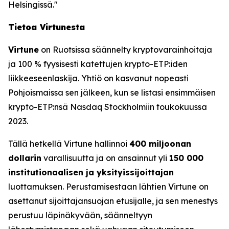
Helsingissä."
Tietoa Virtunesta
Virtune
on Ruotsissa säännelty kryptovarainhoitaja
ja 100 % fyysisesti katettujen krypto-ETP:iden
liikkeeseenlaskija. Yhtiö on kasvanut nopeasti
Pohjoismaissa sen jälkeen, kun se listasi ensimmäisen
krypto-ETP:nsä Nasdaq Stockholmiin toukokuussa
2023.
Tällä hetkellä Virtune hallinnoi
400 miljoonan
dollarin
varallisuutta ja on ansainnut yli
150 000
institutionaalisen ja yksityissijoittajan
luottamuksen. Perustamisestaan lähtien Virtune on
asettanut sijoittajansuojan etusijalle, ja sen menestys
perustuu läpinäkyvään, säänneltyyn