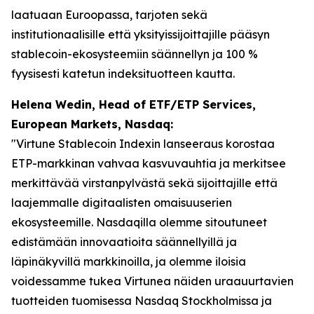
laatuaan Euroopassa, tarjoten sekä
institutionaalisille että yksityissijoittajille pääsyn
stablecoin-ekosysteemiin säännellyn ja 100 %
fyysisesti katetun indeksituotteen kautta.
Helena Wedin, Head of ETF/ETP Services,
European Markets, Nasdaq:
"Virtune Stablecoin Indexin lanseeraus korostaa
ETP-markkinan vahvaa kasvuvauhtia ja merkitsee
merkittävää virstanpylvästä sekä sijoittajille että
laajemmalle digitaalisten omaisuuserien
ekosysteemille. Nasdaqilla olemme sitoutuneet
edistämään innovaatioita säännellyillä ja
läpinäkyvillä markkinoilla, ja olemme iloisia
voidessamme tukea Virtunea näiden uraauurtavien
tuotteiden tuomisessa Nasdaq Stockholmissa ja