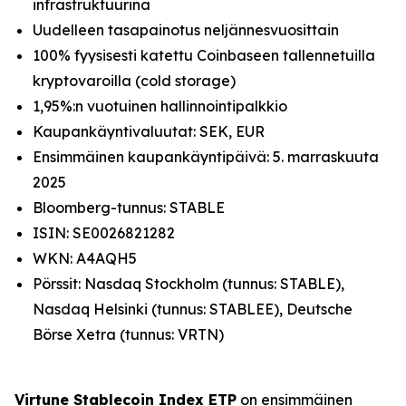
infrastruktuurina
Uudelleen tasapainotus neljännesvuosittain
100% fyysisesti katettu Coinbaseen tallennetuilla
kryptovaroilla (cold storage)
1,95%:n vuotuinen hallinnointipalkkio
Kaupankäyntivaluutat: SEK, EUR
Ensimmäinen kaupankäyntipäivä: 5. marraskuuta
2025
Bloomberg-tunnus: STABLE
ISIN: SE0026821282
WKN: A4AQH5
Pörssit: Nasdaq Stockholm (tunnus: STABLE),
Nasdaq Helsinki (tunnus: STABLEE), Deutsche
Börse Xetra (tunnus: VRTN)
Virtune Stablecoin Index ETP
on ensimmäinen