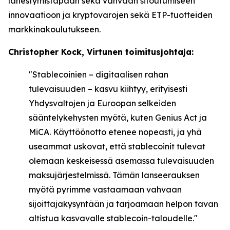
lähestymistapaan sekä vahvaan sitoutumiseen
innovaatioon ja kryptovarojen sekä ETP-tuotteiden
markkinakoulutukseen.
Christopher Kock, Virtunen toimitusjohtaja:
"Stablecoinien – digitaalisen rahan
tulevaisuuden – kasvu kiihtyy, erityisesti
Yhdysvaltojen ja Euroopan selkeiden
sääntelykehysten myötä, kuten Genius Act ja
MiCA. Käyttöönotto etenee nopeasti, ja yhä
useammat uskovat, että stablecoinit tulevat
olemaan keskeisessä asemassa tulevaisuuden
maksujärjestelmissä. Tämän lanseerauksen
myötä pyrimme vastaamaan vahvaan
sijoittajakysyntään ja tarjoamaan helpon tavan
altistua kasvavalle stablecoin-taloudelle."