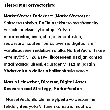
Tietoa MarketVectorista
MarketVector Indexes™ (MarketVector)
on
Saksassa toimiva,
BaFinin
rekisteröimä säännelty
vertailuindeksien ylläpitäjä. Yritys on
maailmanlaajuinen johtaja temaattisten,
reaalivarallisuuteen perustuvien ja digitaalisten
varallisuuserien indeksien alalla. MarketVector tekee
yhteistyötä yli
26 ETP- liikkeeseenlaskijan
kanssa
maailmanlaajuisesti, edustaen yli
112 miljardin
Yhdysvaltain dollarin
hallinnoitavia varoja.
Martin Leinweber, Director, Digital Asset
Research and Strategy, MarketVector:
"MarketVectorilla olemme ylpeitä voidessamme
tehdä yhteistyötä Virtunen kanssa ja muuttaa