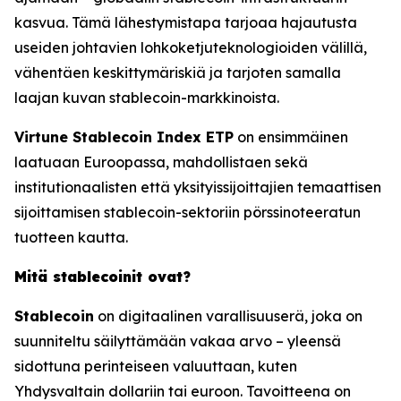
kasvua. Tämä lähestymistapa tarjoaa hajautusta
useiden johtavien lohkoketjuteknologioiden välillä,
vähentäen keskittymäriskiä ja tarjoten samalla
laajan kuvan stablecoin-markkinoista.
Virtune Stablecoin Index ETP
on ensimmäinen
laatuaan Euroopassa, mahdollistaen sekä
institutionaalisten että yksityissijoittajien temaattisen
sijoittamisen stablecoin-sektoriin pörssinoteeratun
tuotteen kautta.
Mitä stablecoinit ovat?
Stablecoin
on digitaalinen varallisuuserä, joka on
suunniteltu säilyttämään vakaa arvo – yleensä
sidottuna perinteiseen valuuttaan, kuten
Yhdysvaltain dollariin tai euroon. Tavoitteena on