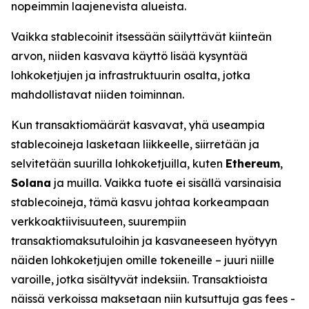
nopeimmin laajenevista alueista.
Vaikka stablecoinit itsessään säilyttävät kiinteän
arvon, niiden kasvava käyttö lisää kysyntää
lohkoketjujen ja infrastruktuurin osalta, jotka
mahdollistavat niiden toiminnan.
Kun transaktiomäärät kasvavat, yhä useampia
stablecoineja lasketaan liikkeelle, siirretään ja
selvitetään suurilla lohkoketjuilla, kuten
Ethereum
,
Solana
ja muilla. Vaikka tuote ei sisällä varsinaisia
stablecoineja, tämä kasvu johtaa korkeampaan
verkkoaktiivisuuteen, suurempiin
transaktiomaksutuloihin ja kasvaneeseen hyötyyn
näiden lohkoketjujen omille tokeneille – juuri niille
varoille, jotka sisältyvät indeksiin. Transaktioista
näissä verkoissa maksetaan niin kutsuttuja
gas fees
-