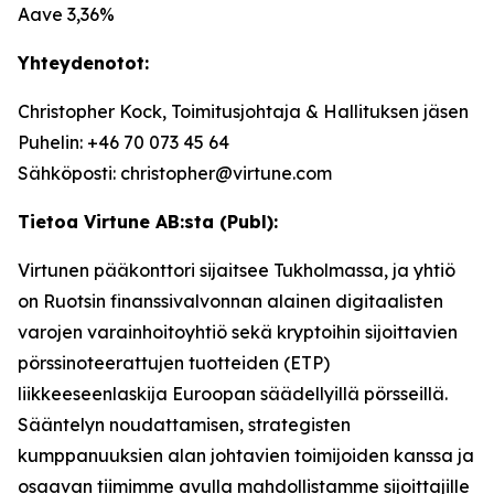
Aave 3,36%
Yhteydenotot:
Christopher Kock, Toimitusjohtaja & Hallituksen jäsen
Puhelin: +46 70 073 45 64
Sähköposti: christopher@virtune.com
Tietoa Virtune AB:sta (Publ):
Virtunen pääkonttori sijaitsee Tukholmassa, ja yhtiö
on Ruotsin finanssivalvonnan alainen digitaalisten
varojen varainhoitoyhtiö sekä kryptoihin sijoittavien
pörssinoteerattujen tuotteiden (ETP)
liikkeeseenlaskija Euroopan säädellyillä pörsseillä.
Sääntelyn noudattamisen, strategisten
kumppanuuksien alan johtavien toimijoiden kanssa ja
osaavan tiimimme avulla mahdollistamme sijoittajille