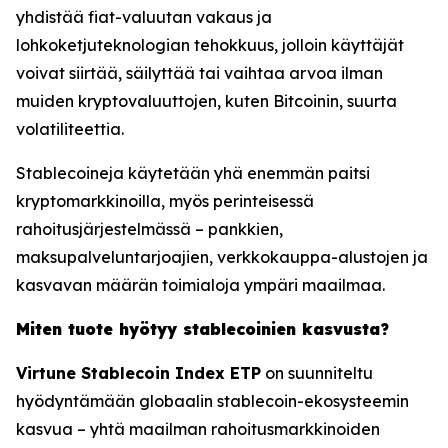
yhdistää fiat-valuutan vakaus ja
lohkoketjuteknologian tehokkuus, jolloin käyttäjät
voivat siirtää, säilyttää tai vaihtaa arvoa ilman
muiden kryptovaluuttojen, kuten Bitcoinin, suurta
volatiliteettia.
Stablecoineja käytetään yhä enemmän paitsi
kryptomarkkinoilla, myös perinteisessä
rahoitusjärjestelmässä – pankkien,
maksupalveluntarjoajien, verkkokauppa-alustojen ja
kasvavan määrän toimialoja ympäri maailmaa.
Miten tuote hyötyy stablecoinien kasvusta?
Virtune Stablecoin Index ETP
on suunniteltu
hyödyntämään globaalin stablecoin-ekosysteemin
kasvua – yhtä maailman rahoitusmarkkinoiden