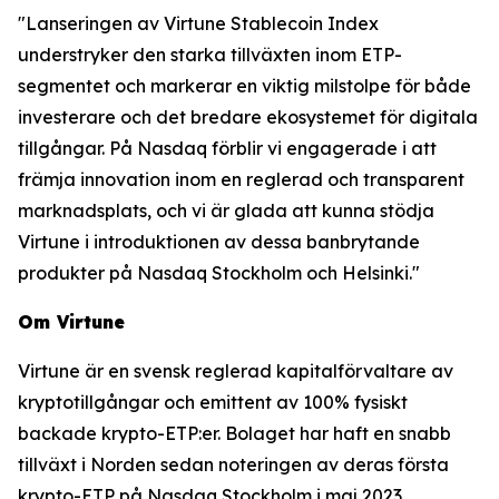
"Lanseringen av Virtune Stablecoin Index
understryker den starka tillväxten inom ETP-
segmentet och markerar en viktig milstolpe för både
investerare och det bredare ekosystemet för digitala
tillgångar. På Nasdaq förblir vi engagerade i att
främja innovation inom en reglerad och transparent
marknadsplats, och vi är glada att kunna stödja
Virtune i introduktionen av dessa banbrytande
produkter på Nasdaq Stockholm och Helsinki."
Om Virtune
Virtune är en svensk reglerad kapitalförvaltare av
kryptotillgångar och emittent av 100% fysiskt
backade krypto-ETP:er. Bolaget har haft en snabb
tillväxt i Norden sedan noteringen av deras första
krypto-ETP på Nasdaq Stockholm i maj 2023.