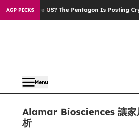
ould the US?
The Pentagon Is Posting Cryptic Bib
AGP PICKS
Menu
Alamar Bioscien
析