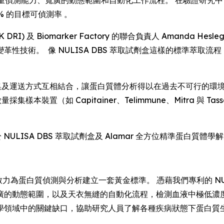
偵測能力、寬廣的動態範圍和自動化工作流程。 在驗證研究中，Alama
% 的目標可偵測率 。
RI) 及 Biomarker Factory 的聯合負責人 Amanda 
性技術。 像 NULISA DBS 萃取試劑盒這樣的標準萃取
化採集及運送方式互相結合，讓蛋白質體分析得以在過去不可行的
採集樣本裝置（如 Capitainer、Telimmune、Mitra
於 NULISA DBS 萃取試劑盒及 Alamar 全方位精準蛋白質
力為蛋白質偵測與分析建立一套黃金標準。 憑藉我們專利的 NULI
廣的動態範圍，以及天衣無縫的自動化流程，檢測血液中極低濃度
學領域中的關鍵缺口，協助研究人員了解各種疾病狀態下蛋白質