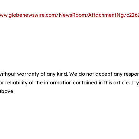
/www.globenewswire.com/NewsRoom/AttachmentNg/c2267
without warranty of any kind. We do not accept any responsib
r reliability of the information contained in this article. I
 above.