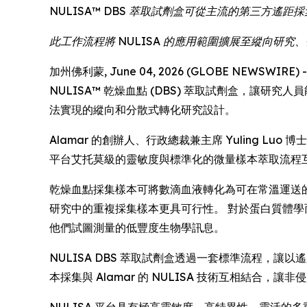
NULISA™ DBS 萃取試劑盒可從主流的第三方
此工作流程將 NULISA 的應用範圍擴展至縱向研
加州佛利蒙, June 04, 2026 (GLOBE NEWSWIR
NULISA™ 乾燥血點 (DBS) 萃取試劑盒，讓
法實現的縱向和分散式轉化研究設計。
Alamar 的創辦人、行政總裁兼主席 Yuling 
平台艾托莫級的靈敏度與標準化的微量樣本萃取流程
乾燥血點採集樣本可將數滴血液轉化為可在常溫運送
研究中的重複採集樣本更具可行性。 對於蛋白質體
他們試圖測量的低豐度生物學訊息。
NULISA DBS 萃取試劑盒透過一套標準流程，
本採集與 Alamar 的 NULISA 技術互相結