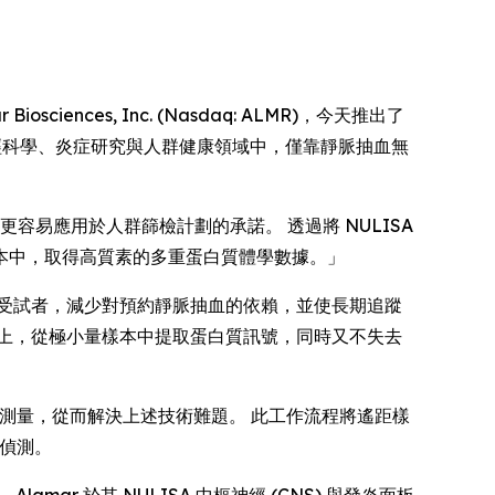
sciences, Inc. (Nasdaq: ALMR)，今天推出了
啟在神經科學、炎症研究與人群健康領域中，僅靠靜脈抽血無
學更容易應用於人群篩檢計劃的承諾。 透過將 NULISA
本中，取得高質素的多重蛋白質體學數據。」
受試者，減少對預約靜脈抽血的依賴，並使長期追蹤
上，從極小量樣本中提取蛋白質訊號，同時又不失去
質測量，從而解決上述技術難題。 此工作流程將遙距樣
的偵測。