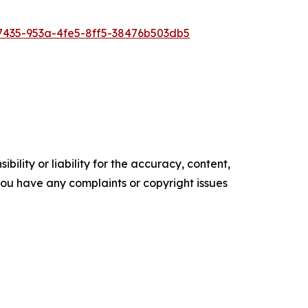
435-953a-4fe5-8ff5-38476b503db5
ility or liability for the accuracy, content,
f you have any complaints or copyright issues