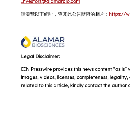
Investors@alamarbio.com
請瀏覽以下網址，查閱此公告隨附的相片：
https:/
Legal Disclaimer:
EIN Presswire provides this news content "as is" 
images, videos, licenses, completeness, legality, o
related to this article, kindly contact the author