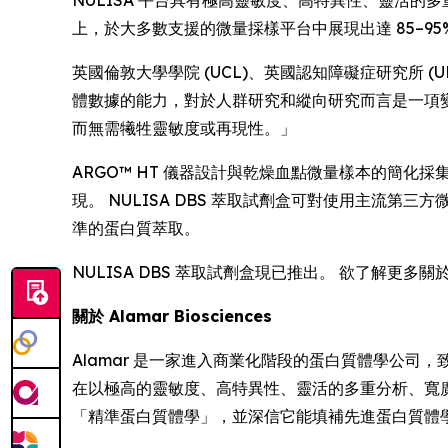
NULISA 平台具有極高靈敏度、高特異性、靈活的多重
上，於大多數支援的微量採樣平台中展現出達 85–95
英國倫敦大學學院 (UCL)、英國認知障礙症研究所 (UK D
體數據的能力，對於人群研究和縱向研究而言是一項變革
而無需犧牲靈敏度或再現性。」
ARGO™ HT 儀器設計與乾燥血點微量樣本的簡
現。 NULISA DBS 萃取試劑盒可對使用主流第三方微量
準的蛋白質萃取。
NULISA DBS 萃取試劑盒現已推出。 欲了解更多關
關於 Alamar Biosciences
Alamar 是一家進入商業化階段的蛋白質體學公司，致
在以極高的靈敏度、高特異性、靈活的多重分析、寬
「精準蛋白質體學」，並深信它能填補先進蛋白質體