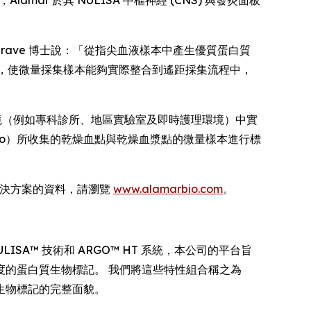
r 於其 NULISA 中樞神經 (CNS) 與發炎面板
Heslegrave 博士說：「從指尖血液樣本中產生優質蛋白質
流程，使微量採集樣本能夠實際整合到遙距採集流程中，
環境（例如專科診所、地區實驗室及即時護理環境）中實
 與 Tasso）所收集的乾燥血點與乾燥血漿點的微量樣本進行標
體學解決方案的資料，請瀏覽
www.alamarbio.com
。
SA™ 技術和 ARGO™ HT 系統，本公司的平台旨
的蛋白質生物標記。 我們將這些特性組合稱之為
生物標記的完整面貌。