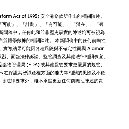
form Act of 1995) 安全港條款所作出的相關陳述。
「可能」、「計劃」、「有可能」、「潛在」、「尋
新聞稿中，任何此類並非歷史事實的陳述均可被視為
多重蛋白質體學數據的相關陳述。 本新聞稿中的任何前瞻性
者，實際結果可能因各種風險與不確定性而與 Alamar
競爭激烈、面臨法律訴訟、監管調查及其他法律相關事宜、
管理局 (FDA) 或其他監管要求更嚴厲的規管、
iences 在保護其智識產權方面的能力等相關的風險及不確
s 明確聲明，除法律要求外，概不承擔更新任何前瞻性陳述的責