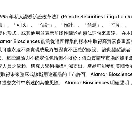
券訴訟改革法》(Private Securities Litigation Re
信」、「可以」、「估計」、「預計」、「預測」、「打算」、
變化形式，或其他用於表示前瞻性陳述的類似詞句來表達。 在本
mar Biosciences 能夠從遙距採集的樣本中取得高質素
的預期，並涉及可能永遠不會實現或最終被證實不正確的假設。 謹此提醒讀
有重大差異。這些風險與不確定性包括但不限於：蛋白質體學市場的
人員之依賴、研究與學術機構削減支出、產品可能受到美國食品藥物
性、未能取得未來臨床或診斷用途產品的上市許可、Alamar Biosc
交易委員會提交文件中所述的其他風險。 Alamar Bioscience