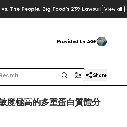
People. Big Food’s 239 Lawsuits Against Life-Sav
View all
Provided by AGP
Share
用於靈敏度極高的多重蛋白質體分