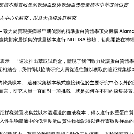
遙距採集樣本裝置收集的乾燥血點與乾燥血漿微量樣本中萃取蛋白質
究、去中心化研究，以及大規模族群研究
E) -- 致力於實現疾病最早期偵測的精準蛋白質體學頂尖機構 Alamar Bio
研究人員能夠對家居採集的微量樣本進行 NULISA 檢驗，藉此開
Luo 博士表示：「這次推出萃取試劑盒，體現了我們致力於讓蛋白質體
互相結合，我們得以協助研究人員從過往難以獲取的遙距採集樣
的乾燥樣本。 這種採集樣本模式能接觸位於主要研究中心以外的
學而言，研究人員一直面對一項挑戰，就是如何在不同的採集裝置
讓以遙距採樣裝置收集並以常溫運送的血液樣本，得以進行多重蛋白
合，讓非侵入性生物體液中的低豐度蛋白質生物標記得以進行靈敏度極高