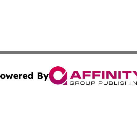
owered By
ubmit Press Release
Terms & Conditions
Copyright/DMCA
s Inc. dba Affinity Group Publishing & Africa SMB Journal
Cookie Settings / Your Privacy Choices